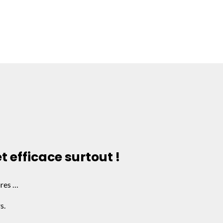
 efficace surtout !
bres …
s.