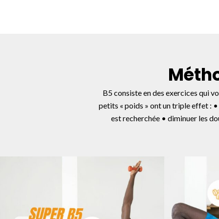
Métho
B5 consiste en des exercices qui von
petits « poids » ont un triple effet 
est recherchée • diminuer les dou